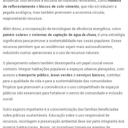
ambiental. Isso envolve a escolha de materiais renováveis, como
madeira
de reflorestamento
e
blocos de solo-cimento
, que não só reduzem a
pegada ecológica, mas também promovem a economia circular,
reaproveitando recursos.
Além disso, a incorporação de tecnologias de eficiência energética, como
painéis solares
e
sistemas de captação de água da chuva
, é uma estratégia
significativa para promover a sustentabilidade nas casas populares. Esses
recursos permitem que as residências sejam mais autossuficientes,
reduzindo custos operacionais e o uso de recursos naturais.
O planejamento urbano também desempenha um papel crucial nesse
contexto. Integrar habitações populares a espaços urbanos planejados, com
acesso a
transporte público
,
áreas verdes
e
serviços básicos
, contribui
para a qualidade de vida e para a sustentabilidade das comunidades.
Projetos que promovem a convivência e o uso compartilhado de espaços
públicos são essenciais para fortalecer o senso de comunidade e inclusão
social.
Outro aspecto importante é a conscientização das famílias beneficiadas
sobre práticas sustentáveis. Educação sobre o uso responsável de
recursos, reciclagem e preservação ambiental deve ser parte integrante dos
projetos habitacionais. Assim, os moradores tornam-se agentes de