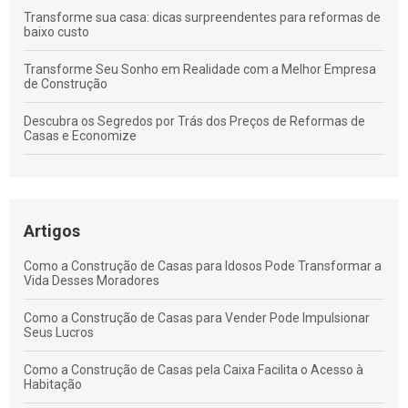
Transforme sua casa: dicas surpreendentes para reformas de
baixo custo
Transforme Seu Sonho em Realidade com a Melhor Empresa
de Construção
Descubra os Segredos por Trás dos Preços de Reformas de
Casas e Economize
Transforme Seu Lar: Descubra Como uma Empresa de
Reforma de Telhado Pode Mudar Tudo
Transforme Seu Lar: Descubra Como uma Empresa de
Artigos
Reforma de Casas Pode Mudar Tudo
Como a Construção de Casas para Idosos Pode Transformar a
Transforme Seu Sonho em Realidade com um Gerenciamento
Vida Desses Moradores
de Obra Residencial Eficiente
Como a Construção de Casas para Vender Pode Impulsionar
Seus Lucros
Como a Construção de Casas pela Caixa Facilita o Acesso à
Habitação