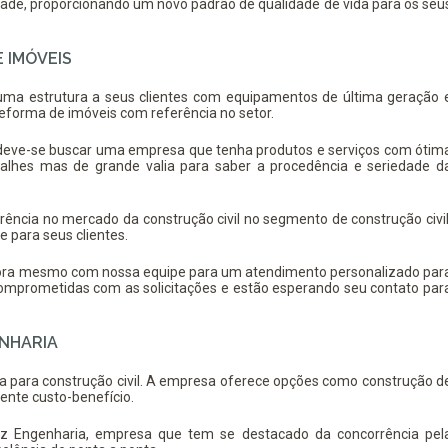
de, proporcionando um novo padrão de qualidade de vida para os seu
 IMÓVEIS
 uma estrutura a seus clientes com equipamentos de última geração 
eforma de imóveis
com referência no setor.
deve-se buscar uma empresa que tenha produtos e serviços com ótim
talhes mas de grande valia para saber a procedência e seriedade d
erência no mercado da construção civil no segmento de construção civil
e para seus clientes.
gora mesmo com nossa equipe para um atendimento personalizado par
mprometidas com as solicitações e estão esperando seu contato par
ENHARIA
a para construção civil. A empresa oferece opções como construção d
ente custo-benefício.
niz Engenharia, empresa que tem se destacado da concorrência pel