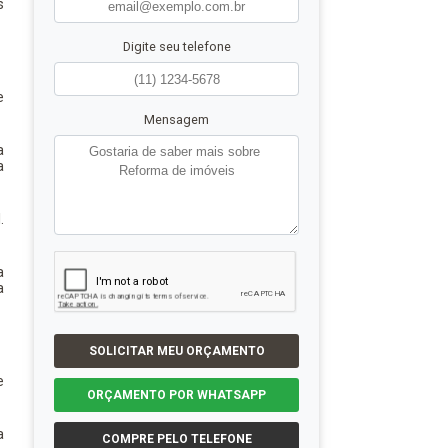
s
Digite seu telefone
e
Mensagem
a
a
.
a
a
SOLICITAR MEU ORÇAMENTO
e
ORÇAMENTO POR WHATSAPP
a
COMPRE PELO TELEFONE