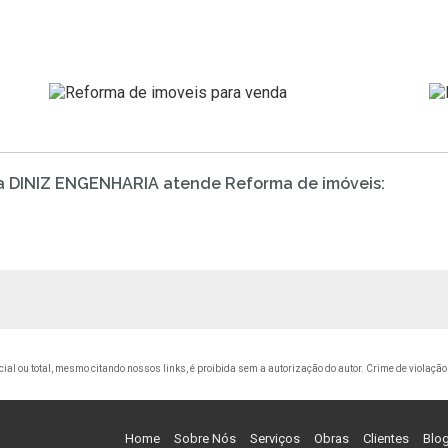
e a DINIZ ENGENHARIA atende Reforma de imóveis:
cial ou total, mesmo citando nossos links, é proibida sem a autorização do autor. Crime de violação
Home
Sobre Nós
Serviços
Obras
Clientes
Blo