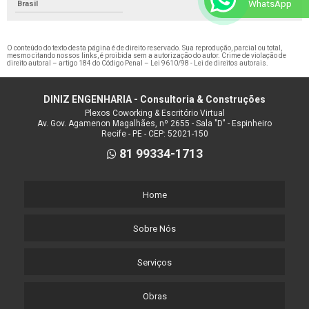
WhatsApp
Brasil
O conteúdo do texto desta página é de direito reservado. Sua reprodução, parcial ou total,
mesmo citando nossos links, é proibida sem a autorização do autor. Crime de violação de
direito autoral – artigo 184 do Código Penal –
Lei 9610/98 - Lei de direitos autorais
.
DINIZ ENGENHARIA - Consultoria & Construções
Plexos Coworking & Escritório Virtual
Av. Gov. Agamenon Magalhães, nº 2655 - Sala "D" - Espinheiro
Recife - PE - CEP: 52021-150
81 99334-1713
Home
Sobre Nós
Serviços
Obras