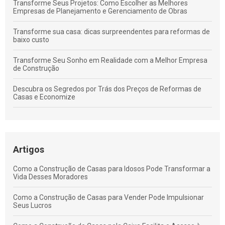
Transforme Seus Projetos: Como Escolher as Melhores
Empresas de Planejamento e Gerenciamento de Obras
Transforme sua casa: dicas surpreendentes para reformas de
baixo custo
Transforme Seu Sonho em Realidade com a Melhor Empresa
de Construção
Descubra os Segredos por Trás dos Preços de Reformas de
Casas e Economize
Transforme Seu Lar: Descubra Como uma Empresa de
Reforma de Telhado Pode Mudar Tudo
Transforme Seu Lar: Descubra Como uma Empresa de
Artigos
Reforma de Casas Pode Mudar Tudo
Como a Construção de Casas para Idosos Pode Transformar a
Transforme Seu Sonho em Realidade com um Gerenciamento
Vida Desses Moradores
de Obra Residencial Eficiente
Como a Construção de Casas para Vender Pode Impulsionar
Seus Lucros