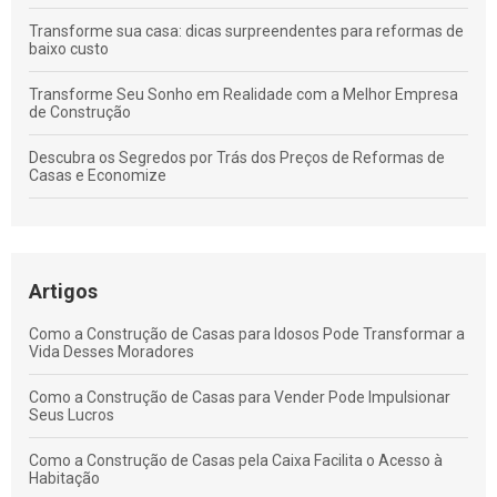
Transforme sua casa: dicas surpreendentes para reformas de
baixo custo
Transforme Seu Sonho em Realidade com a Melhor Empresa
de Construção
Descubra os Segredos por Trás dos Preços de Reformas de
Casas e Economize
Transforme Seu Lar: Descubra Como uma Empresa de
Reforma de Telhado Pode Mudar Tudo
Transforme Seu Lar: Descubra Como uma Empresa de
Artigos
Reforma de Casas Pode Mudar Tudo
Como a Construção de Casas para Idosos Pode Transformar a
Transforme Seu Sonho em Realidade com um Gerenciamento
Vida Desses Moradores
de Obra Residencial Eficiente
Como a Construção de Casas para Vender Pode Impulsionar
Seus Lucros
Como a Construção de Casas pela Caixa Facilita o Acesso à
Habitação